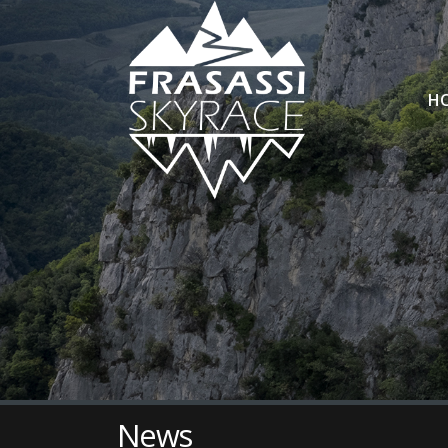
H
News