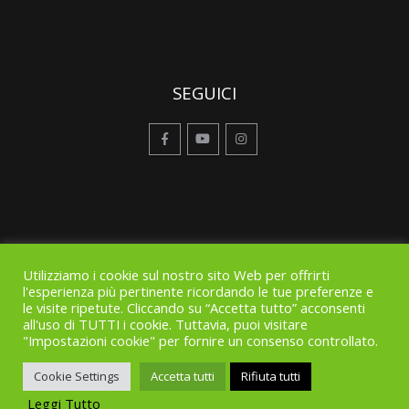
SEGUICI
Utilizziamo i cookie sul nostro sito Web per offrirti
l'esperienza più pertinente ricordando le tue preferenze e
le visite ripetute. Cliccando su “Accetta tutto” acconsenti
all'uso di TUTTI i cookie. Tuttavia, puoi visitare
"Impostazioni cookie" per fornire un consenso controllato.
© Copyright 2019. All Rights Reserved |
Note legali
-
Privacy
Policy
-
Cookie policy
Cookie Settings
Accetta tutti
Rifiuta tutti
Leggi Tutto