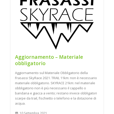
Aggiornamento – Materiale
obbligatorio
Aggiornamento sul Materiale Obbligatorio della
Frasassi SkyRace 2021. TRAIL 11km: non è necessario
materiale obbligatorio. SKYRACE 21km: nel materiale
obbligatorio non è più necessario il cappello o
bandana e giacca a vento; restano invece obbligatori
scarpe da trail, fischietto o telefono e la dotazione di
acqua.
10 Settembre 2021