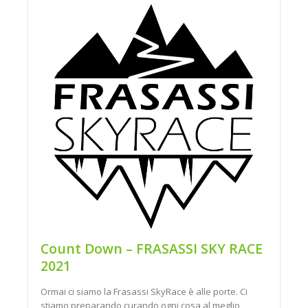
Count Down – FRASASSI SKY RACE
2021
Ormai ci siamo la Frasassi SkyRace è alle porte. Ci
stiamo preparando curando ogni cosa al meglio,