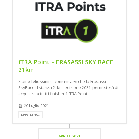
iTRA Point – FRASASSI SKY RACE
21km
Siamo felicissimi di comunicarvi che la Frasassi
SkyRace distanza 21km, edizione 2021, permetterà di
acquisire a tutti i finisher 1 iTRA Point
26 Luglio 2021
LEGGI DI PIÙ...
APRILE 2021