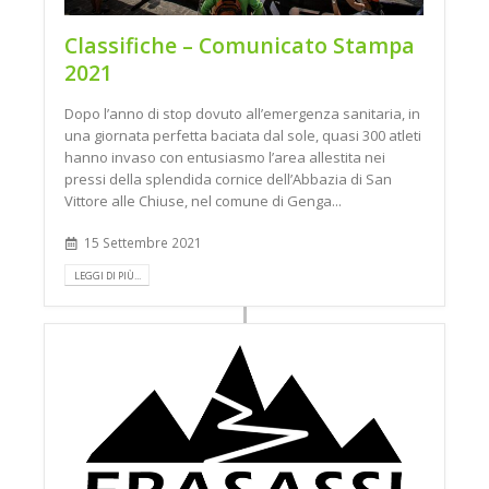
Classifiche – Comunicato Stampa
2021
Dopo l’anno di stop dovuto all’emergenza sanitaria, in
una giornata perfetta baciata dal sole, quasi 300 atleti
hanno invaso con entusiasmo l’area allestita nei
pressi della splendida cornice dell’Abbazia di San
Vittore alle Chiuse, nel comune di Genga...
15 Settembre 2021
LEGGI DI PIÙ...