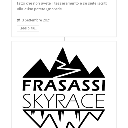
fatto che non avete il tesseramento e se siete iscritti
alla 21km potete ignorarle.
3 Settembre 2021
LEGGI DI PIÙ...