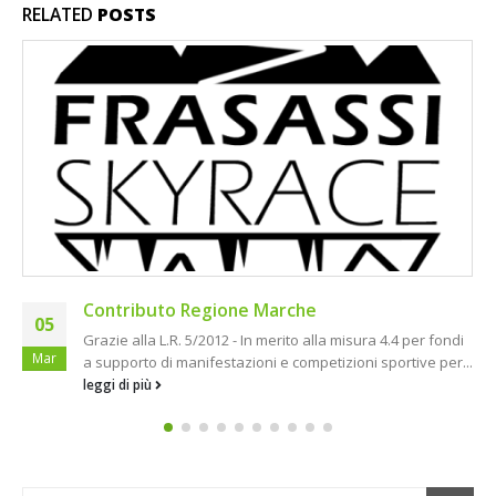
RELATED
POSTS
ndi
In piena attività la macchina organizzativa
r...
25
È in piena attività la macchina organizzativa per dare vit
Ago
alla 9° edizione della Frasassi Skyrace, gara di interess
nazionale...
leggi di più