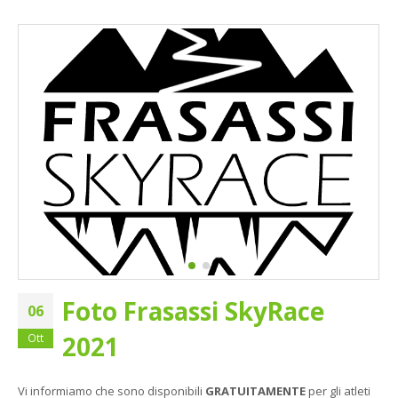
Foto Frasassi SkyRace
06
2021
Ott
Vi informiamo che sono disponibili
GRATUITAMENTE
per gli atleti