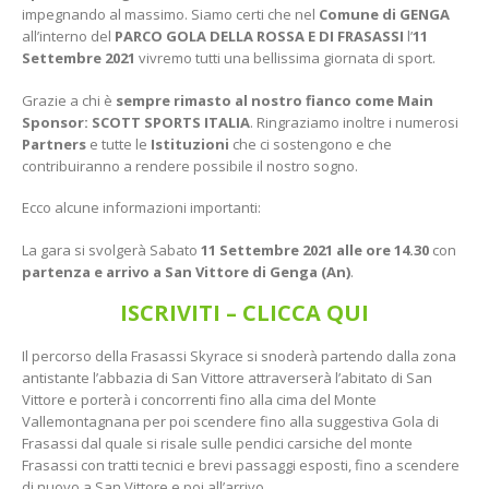
impegnando al massimo. Siamo certi che nel
Comune di
GENGA
all’interno del
PARCO GOLA DELLA ROSSA E DI FRASASSI
l’
11
Settembre 2021
vivremo tutti una bellissima giornata di sport.
Grazie a chi è
sempre rimasto al nostro fianco come Main
Sponsor: SCOTT SPORTS ITALIA
. Ringraziamo inoltre i numerosi
Partners
e tutte le
Istituzioni
che ci sostengono e che
contribuiranno a rendere possibile il nostro sogno.
Ecco alcune informazioni importanti:
La gara si svolgerà Sabato
11 Settembre 2021 alle ore 14.30
con
partenza e arrivo a San Vittore di Genga (An)
.
ISCRIVITI – CLICCA QUI
Il percorso della Frasassi Skyrace si snoderà partendo dalla zona
antistante l’abbazia di San Vittore attraverserà l’abitato di San
Vittore e porterà i concorrenti fino alla cima del Monte
Vallemontagnana per poi scendere fino alla suggestiva Gola di
Frasassi dal quale si risale sulle pendici carsiche del monte
Frasassi con tratti tecnici e brevi passaggi esposti, fino a scendere
di nuovo a San Vittore e poi all’arrivo.