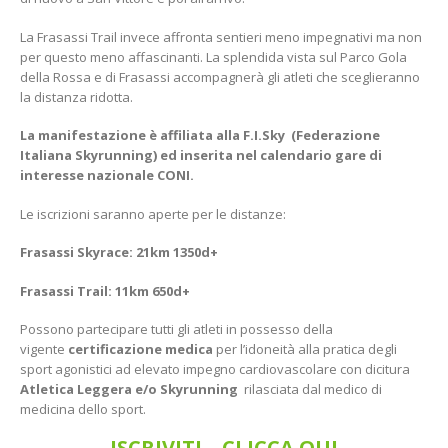
La Frasassi Trail invece affronta sentieri meno impegnativi ma non
per questo meno affascinanti. La splendida vista sul Parco Gola
della Rossa e di Frasassi accompagnerà gli atleti che sceglieranno
la distanza ridotta.
La manifestazione è affiliata alla F.I.Sky (Federazione
Italiana Skyrunning) ed inserita nel calendario gare di
interesse nazionale CONI.
Le iscrizioni saranno aperte per le distanze:
Frasassi Skyrace: 21km 1350d+
Frasassi Trail: 11km 650d+
Possono partecipare tutti gli atleti in possesso della
vigente
certificazione medica
per l’idoneità alla pratica degli
sport agonistici ad elevato impegno cardiovascolare con dicitura
Atletica Leggera e/o Skyrunning
rilasciata dal medico di
medicina dello sport.
ISCRIVITI – CLICCA QUI