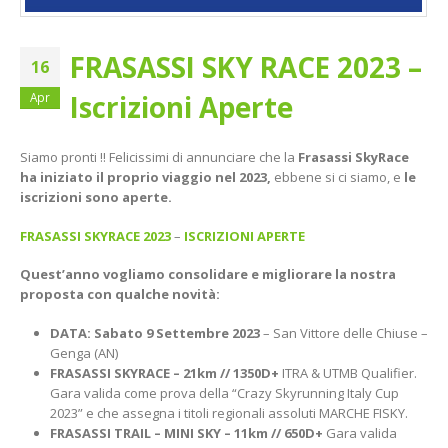
FRASASSI SKY RACE 2023 –
16
Iscrizioni Aperte
Apr
Siamo pronti !! Felicissimi di annunciare che la
Frasassi SkyRace
ha iniziato il proprio viaggio nel 2023,
ebbene si ci siamo, e
le
iscrizioni sono aperte.
FRASASSI SKYRACE 2023
–
ISCRIZIONI APERTE
Quest’anno vogliamo consolidare e migliorare la nostra
proposta con qualche novità:
DATA: Sabato 9 Settembre 2023
– San Vittore delle Chiuse –
Genga (AN)
FRASASSI SKYRACE – 21km // 1350D+
ITRA & UTMB Qualifier.
Gara valida come prova della “Crazy Skyrunning Italy Cup
2023” e che assegna i titoli regionali assoluti MARCHE FISKY.
FRASASSI TRAIL – MINI SKY – 11km // 650D+
Gara valida