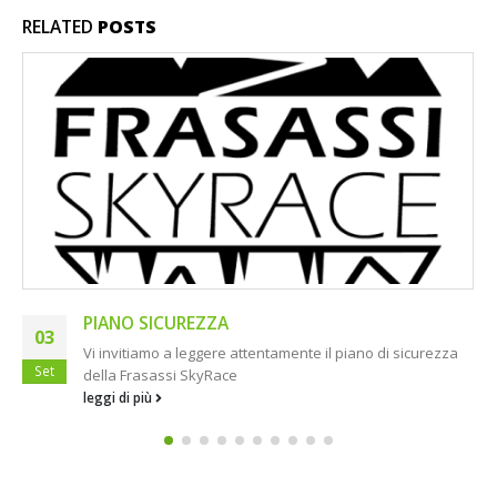
RELATED
POSTS
Importante – Frasassi SkyRace 2021
10
Ormai ci siamo la Frasassi SkyRace si terrà Sabato 11
Set
Settembre 2021. Ecco qui sotto alcune informazioni molto
importanti per i...
leggi di più