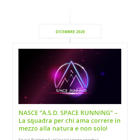
DICEMBRE 2020
NASCE “A.S.D. SPACE RUNNING” –
La squadra per chi ama correre in
mezzo alla natura e non solo!
Space Running è un’associazione sportiva