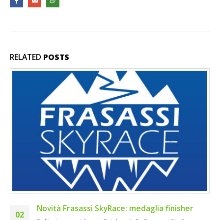
RELATED
POSTS
Novità Frasassi SkyRace: medaglia finisher
02