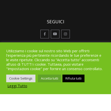
SEGUICI
Utilizziamo i cookie sul nostro sito Web per offrirti
l'esperienza più pertinente ricordando le tue preferenze e
le visite ripetute. Cliccando su “Accetta tutto” acconsenti
all'uso di TUTTI i cookie. Tuttavia, puoi visitare
"Impostazioni cookie" per fornire un consenso controllato.
Cookie Settings
Accetta tutti
Rifiuta tutti
Leggi Tutto
© Copyright 2019. All Rights Reserved |
Note legali
-
Privacy
Policy
-
Cookie policy