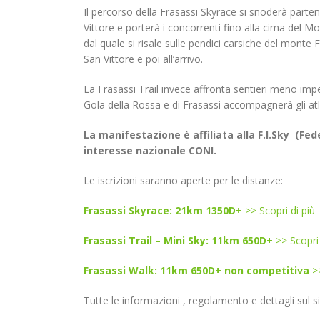
Il percorso della Frasassi Skyrace si snoderà partend
Vittore e porterà i concorrenti fino alla cima del 
dal quale si risale sulle pendici carsiche del monte 
San Vittore e poi all’arrivo.
La Frasassi Trail invece affronta sentieri meno imp
Gola della Rossa e di Frasassi accompagnerà gli atle
La manifestazione è affiliata alla F.I.Sky (Fe
interesse nazionale CONI.
Le iscrizioni saranno aperte per le distanze:
Frasassi Skyrace: 21km 1350D+
>> Scopri di più
Frasassi Trail – Mini Sky: 11km 650D+
>> Scopri 
Frasassi Walk: 11km 650D+ non competitiva
>>
Tutte le informazioni , regolamento e dettagli sul s