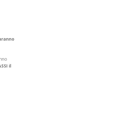
saranno
anno
ASSI
il