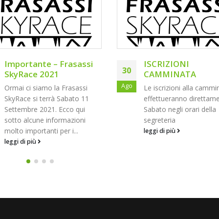
ISCRIZIONI
FISKY – FRASASSI 
CAMMINATA
03
RACE 2021
Le iscrizioni alla camminata si
Set
Informiamo che per gli
effettueranno direttamente
ISCRITTI della 21km F
Sabato negli orari della
SKYRACE è incluso il
segreteria
Tesseramento Giornali
leggi di più
FISKY, quindi se ricevet
dalla...
leggi di più