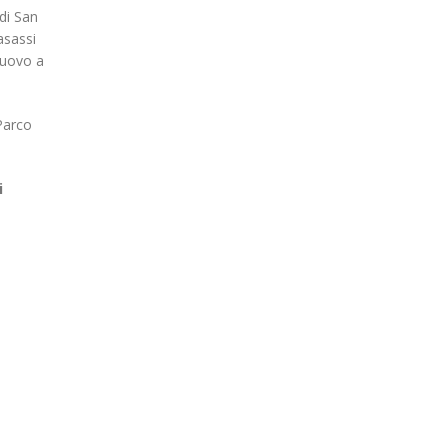
 di San
asassi
 nuovo a
Parco
i