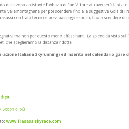
o dalla zona antistante l’abbazia di San Vittore attraverserà l’abitato
Monte Vallemontagnana per poi scendere fino alla suggestiva Gola di Fr
Frasassi con tratti tecnici e brevi passaggi esposti, fino a scendere di
egnativi ma non per questo meno affascinanti. La splendida vista sul 
ti che sceglieranno la distanza ridotta.
derazione Italiana Skyrunning) ed inserita nel calendario gare d
di più
 Scopri di più
ito:
www.frasassiskyrace.com